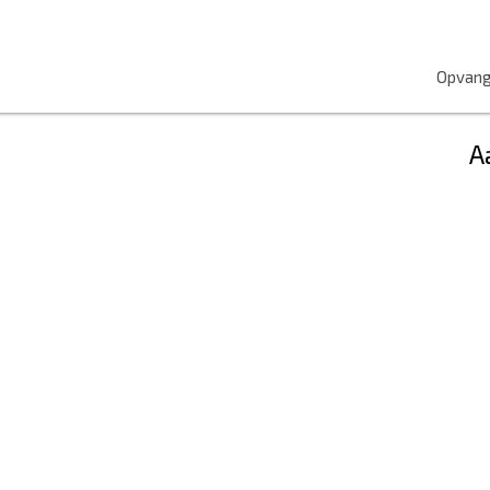
Opvang
A