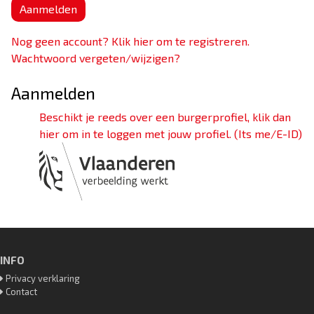
Aanmelden
Nog geen account? Klik hier om te registreren.
Wachtwoord vergeten/wijzigen?
Aanmelden
Beschikt je reeds over een burgerprofiel, klik dan
hier om in te loggen met jouw profiel. (Its me/E-ID)
INFO
Privacy verklaring
Contact