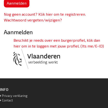
Aanmelden
Nog geen account? Klik hier om te registreren.
Wachtwoord vergeten/wijzigen?
Aanmelden
Beschikt je reeds over een burgerprofiel, klik dan
hier om in te loggen met jouw profiel. (Its me/E-ID)
INFO
Privacy verklaring
Contact